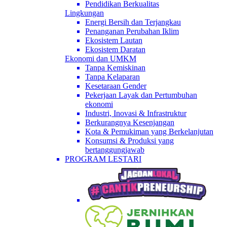
Pendidikan Berkualitas
Lingkungan
Energi Bersih dan Terjangkau
Penanganan Perubahan Iklim
Ekosistem Lautan
Ekosistem Daratan
Ekonomi dan UMKM
Tanpa Kemiskinan
Tanpa Kelaparan
Kesetaraan Gender
Pekerjaan Layak dan Pertumbuhan
ekonomi
Industri, Inovasi & Infrastruktur
Berkurangnya Kesenjangan
Kota & Pemukiman yang Berkelanjutan
Konsumsi & Produksi yang
bertanggungjawab
PROGRAM LESTARI