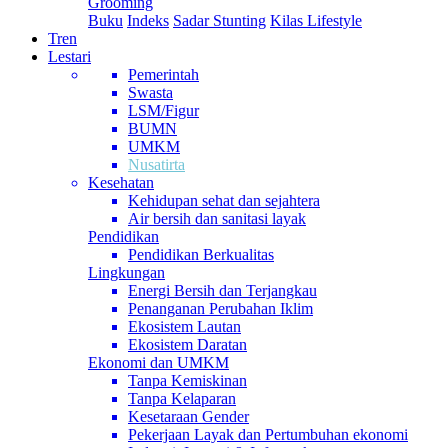
Grooming
Buku
Indeks
Sadar Stunting
Kilas Lifestyle
Tren
Lestari
Pemerintah
Swasta
LSM/Figur
BUMN
UMKM
Nusatirta
Kesehatan
Kehidupan sehat dan sejahtera
Air bersih dan sanitasi layak
Pendidikan
Pendidikan Berkualitas
Lingkungan
Energi Bersih dan Terjangkau
Penanganan Perubahan Iklim
Ekosistem Lautan
Ekosistem Daratan
Ekonomi dan UMKM
Tanpa Kemiskinan
Tanpa Kelaparan
Kesetaraan Gender
Pekerjaan Layak dan Pertumbuhan ekonomi