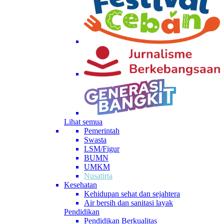
Lihat semua
Pemerintah
Swasta
LSM/Figur
BUMN
UMKM
Nusatirta
Kesehatan
Kehidupan sehat dan sejahtera
Air bersih dan sanitasi layak
Pendidikan
Pendidikan Berkualitas