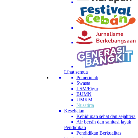
Lihat semua
Pemerintah
Swasta
LSM/Figur
BUMN
UMKM
Nusatirta
Kesehatan
Kehidupan sehat dan sejahtera
Air bersih dan sanitasi layak
Pendidikan
Pendidikan Berkualitas