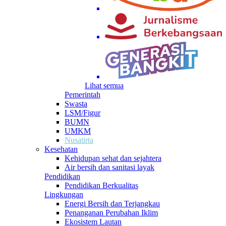
Lihat semua
Pemerintah
Swasta
LSM/Figur
BUMN
UMKM
Nusatirta
Kesehatan
Kehidupan sehat dan sejahtera
Air bersih dan sanitasi layak
Pendidikan
Pendidikan Berkualitas
Lingkungan
Energi Bersih dan Terjangkau
Penanganan Perubahan Iklim
Ekosistem Lautan