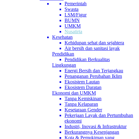
Pemerintah
Swasta
LSM/Figur
BUMN
UMKM
Nusatirta
Kesehatan
Kehidupan sehat dan sejahtera
Air bersih dan sanitasi layak
Pendidikan
Pendidikan Berkualitas
Lingkungan
Energi Bersih dan Terjangkau
Penanganan Perubahan Iklim
Ekosistem Lautan
Ekosistem Daratan
Ekonomi dan UMKM
Tanpa Kemiskinan
Tanpa Kelaparan
Kesetaraan Gender
Pekerjaan Layak dan Pertumbuhan
ekonomi
Industri, Inovasi & Infrastruktur
Berkurangnya Kesenjangan
Kota & Pemukiman yang