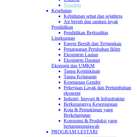
Nusatirta
Kesehatan
Kehidupan sehat dan sejahtera
Air bersih dan sanitasi layak
Pendidikan
Pendidikan Berkualitas
Lingkungan
Energi Bersih dan Terjangkau
Penanganan Perubahan Iklim
Ekosistem Lautan
Ekosistem Daratan
Ekonomi dan UMKM
Tanpa Kemiskinan
Tanpa Kelaparan
Kesetaraan Gender
Pekerjaan Layak dan Pertumbuhan
ekonomi
Industri, Inovasi & Infrastruktur
Berkurangnya Kesenjangan
Kota & Pemukiman yang
Berkelanjutan
Konsumsi & Produksi yang
bertanggungjawab
PROGRAM LESTARI