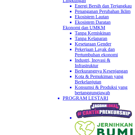
Lingkungan
Energi Bersih dan Terjangkau
Penanganan Perubahan Iklim
Ekosistem Lautan
Ekosistem Daratan
Ekonomi dan UMKM
Tanpa Kemiskinan
Tanpa Kelaparan
Kesetaraan Gender
Pekerjaan Layak dan
Pertumbuhan ekonomi
Industri, Inovasi &
Infrastruktur
Berkurangnya Kesenjangan
Kota & Pemukiman yang
Berkelanjutan
Konsumsi & Produksi yang
bertanggungjawab
PROGRAM LESTARI