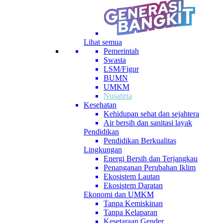
Lihat semua
Pemerintah
Swasta
LSM/Figur
BUMN
UMKM
Nusatirta
Kesehatan
Kehidupan sehat dan sejahtera
Air bersih dan sanitasi layak
Pendidikan
Pendidikan Berkualitas
Lingkungan
Energi Bersih dan Terjangkau
Penanganan Perubahan Iklim
Ekosistem Lautan
Ekosistem Daratan
Ekonomi dan UMKM
Tanpa Kemiskinan
Tanpa Kelaparan
Kesetaraan Gender