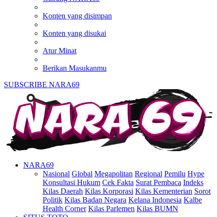
Konten yang disimpan
Konten yang disukai
Atur Minat
Berikan Masukanmu
SUBSCRIBE NARA69
NARA69
Nasional
Global
Megapolitan
Regional
Pemilu
Hype
Konsultasi Hukum
Cek Fakta
Surat Pembaca
Indeks
Kilas Daerah
Kilas Korporasi
Kilas Kementerian
Sorot
Politik
Kilas Badan Negara
Kelana Indonesia
Kalbe
Health Corner
Kilas Parlemen
Kilas BUMN