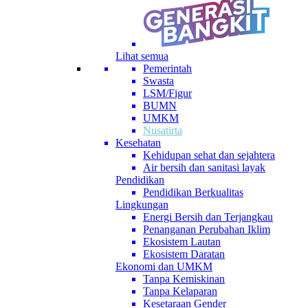
Lihat semua
Pemerintah
Swasta
LSM/Figur
BUMN
UMKM
Nusatirta
Kesehatan
Kehidupan sehat dan sejahtera
Air bersih dan sanitasi layak
Pendidikan
Pendidikan Berkualitas
Lingkungan
Energi Bersih dan Terjangkau
Penanganan Perubahan Iklim
Ekosistem Lautan
Ekosistem Daratan
Ekonomi dan UMKM
Tanpa Kemiskinan
Tanpa Kelaparan
Kesetaraan Gender