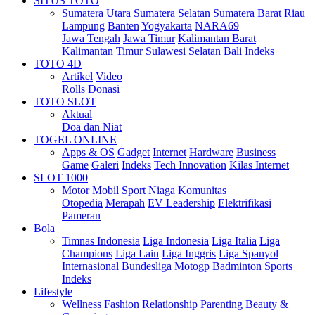
SITUS TOTO
Sumatera Utara
Sumatera Selatan
Sumatera Barat
Riau
Lampung
Banten
Yogyakarta
NARA69
Jawa Tengah
Jawa Timur
Kalimantan Barat
Kalimantan Timur
Sulawesi Selatan
Bali
Indeks
TOTO 4D
Artikel
Video
Rolls
Donasi
TOTO SLOT
Aktual
Doa dan Niat
TOGEL ONLINE
Apps & OS
Gadget
Internet
Hardware
Business
Game
Galeri
Indeks
Tech Innovation
Kilas Internet
SLOT 1000
Motor
Mobil
Sport
Niaga
Komunitas
Otopedia
Merapah
EV Leadership
Elektrifikasi
Pameran
Bola
Timnas Indonesia
Liga Indonesia
Liga Italia
Liga
Champions
Liga Lain
Liga Inggris
Liga Spanyol
Internasional
Bundesliga
Motogp
Badminton
Sports
Indeks
Lifestyle
Wellness
Fashion
Relationship
Parenting
Beauty &