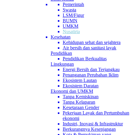
Pemerintah
Swasta
LSM/Figur
BUMN
UMKM
Nusatirta
Kesehatan
Kehidupan sehat dan sejahtera
Air bersih dan sanitasi layak
Pendidikan
Pendidikan Berkualitas
Lingkungan
Energi Bersih dan Terjangkau
Penanganan Perubahan Iklim
Ekosistem Lautan
Ekosistem Daratan
Ekonomi dan UMKM
Tanpa Kemiskinan
Tanpa Kelaparan
Kesetaraan Gender
Pekerjaan Layak dan Pertumbuhan
ekonomi
Industri, Inovasi & Infrastruktur
Berkurangnya Kesenjangan
Kota & Pemukiman yang