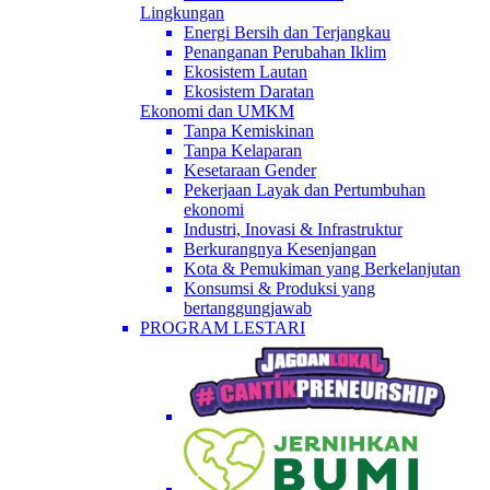
Lingkungan
Energi Bersih dan Terjangkau
Penanganan Perubahan Iklim
Ekosistem Lautan
Ekosistem Daratan
Ekonomi dan UMKM
Tanpa Kemiskinan
Tanpa Kelaparan
Kesetaraan Gender
Pekerjaan Layak dan Pertumbuhan
ekonomi
Industri, Inovasi & Infrastruktur
Berkurangnya Kesenjangan
Kota & Pemukiman yang Berkelanjutan
Konsumsi & Produksi yang
bertanggungjawab
PROGRAM LESTARI